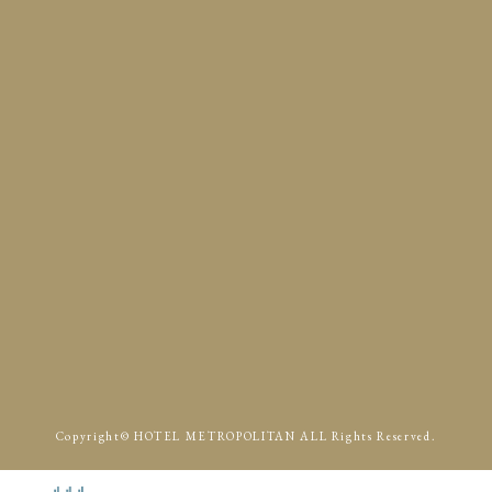
サイトマップ
Access
p.m.
p.m.
Copyright© HOTEL METROPOLITAN ALL Rights Reserved.