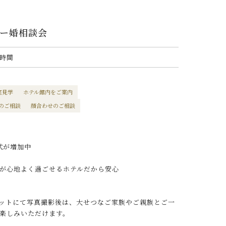
リー婚相談会
2時間
室見学
ホテル館内をご案内
のご相談
顔合わせのご相談
式が増加中
が心地よく過ごせるホテルだから安心
ットにて写真撮影後は、大せつなご家族やご親族とご一
楽しみいただけます。