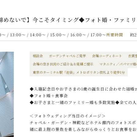
【諦めないで】今こそタイミング◆フォト婚・ファミ
00〜 / 13:00〜 / 14:00〜 / 15:00〜 / 16:00〜 / 17:00〜
所要時間
約
相談会
ガーデンチャペルご見学
会場コーディネート
衣裳
会場の空き状況のご紹介＆お見積ご提示
マタニティ／パパママ婚
東京のターミナル駅「池袋」メトロポリタン改札より徒歩1分
◆入籍記念日やお子さまの1歳の誕生日に合わせた結婚
◆フォト婚＋食事会
◆お子さまと一緒のファミリー婚も多数実施◆全ての人
＜フォトウェディング当日のイメージ＞
チャペル・ガーデン・神殿などホテル館内のフォトスポ
緒に最上階の景色を楽しみながらゆっくりとお食事をお