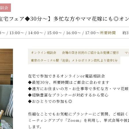
相談会
在宅フェア◆30分〜】多忙な方やママ花嫁にも◎オ
00〜 / 13:00〜 / 14:00〜 / 15:00〜 / 16:00〜 / 17:00〜
所要時間
約3
オンライン相談会
会場の空き状況のご紹介＆お見積ご提示
マ
東京のターミナル駅「池袋」メトロポリタン改札より徒歩1分
在宅で参加できるオンラインor電話相談会
◆最短30分、所要時間はご都合に合わせます
◆遠方にお住まいの方・お仕事等で多忙な方・ママ花嫁
◆経験豊富なプランナーが対応するから安心
◆おひとりでの参加も◎
些細なことでもお気軽にプランナーにご質問、ご相談く
ミーティングアプリ「Zoom」を利用し、挙式会場や
します。