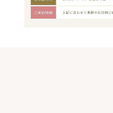
ご成約特典
上記に合わせて季節やお日柄に
01
02