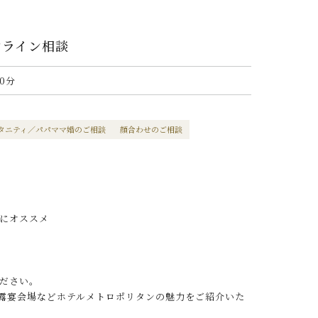
ンライン相談
0分
タニティ／パパママ婚のご相談
顔合わせのご相談
にオススメ
ださい。
披露宴会場などホテルメトロポリタンの魅力をご紹介いた