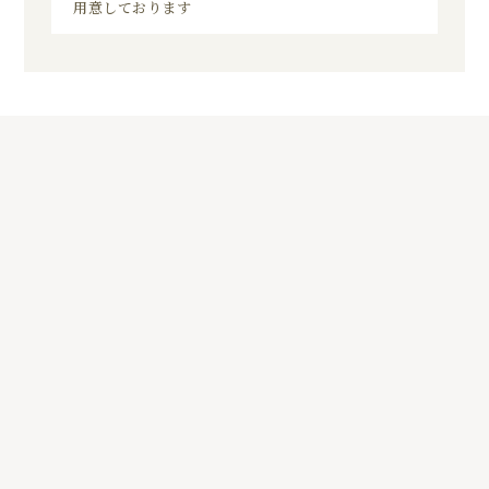
用意しております
5
01