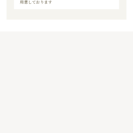
用意しております
5
01