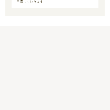
用意しております
5
01