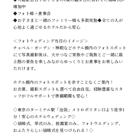
増加中
◆フォト婚＋食事会
◆お子さまと一緒のファミリー婚も多数実施◆全ての人が
心地よく過ごせるホテルだから安心
＜フォトウェディング当日のイメージ＞
チャペル・ガーデン・神殿などホテル館内のフォトスポット
にて写真撮影後は、大せつなご家族やご親族とご一緒に最
上階の景色を楽しみながらゆっくりとお食事をお楽しみい
ただけます。
ホテル館内のフォトスポットを余すことなくご案内！
お衣裳、撮影スポットも選べて自由自在。経験豊富なスタ
ッフがフルサポートで準備期間も安心！
◇東京のターミナル駅「池袋」メトロポリタン口より徒歩1
分！安心のホテルウェディング◇
◇結婚式、挙式のみ、披露宴のみ、フォトウエディング、
おふたりらしい結婚式を見つけられる！◇