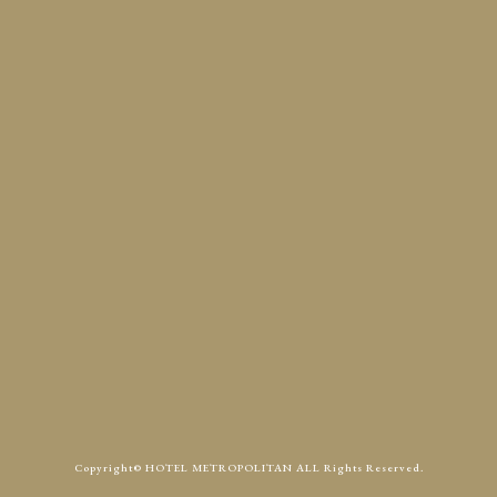
定休日
火曜
Access
Contact
Copyright© HOTEL METROPOLITAN ALL Rights Reserved.