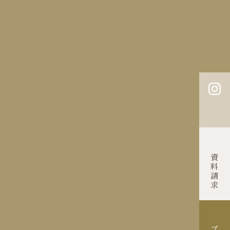
披露宴会場
料理
ドレス・アイテム
はじめての方へ
ご列席の方へ
よくあるご質問
約
お問い合わせ
プライバシーポリシー
Contact
資料請求