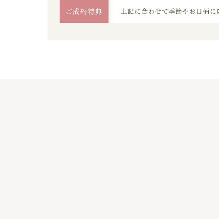
ご成約特典
上記に合わせて季節やお日柄に
01
02