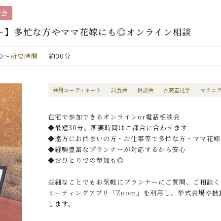
談会
分〜】多忙な方やママ花嫁にも◎オンライン相談
00〜
所要時間
約30分
会場コーディネート
試食会
相談会
衣裳室見学
マタニ
在宅で参加できるオンラインor電話相談会
◆最短30分、所要時間はご都合に合わせます
◆遠方にお住まいの方・お仕事等で多忙な方・ママ花嫁
◆経験豊富なプランナーが対応するから安心
◆おひとりでの参加も◎
些細なことでもお気軽にプランナーにご質問、ご相談く
ミーティングアプリ「Zoom」を利用し、挙式会場や
します。