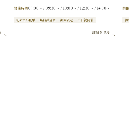
〜
開催時間
09:00〜 / 09:30〜 / 10:00〜 / 12:30〜 / 14:30〜
開
初めての見学
無料試食会
期間限定
土日祝開催
初
る
詳細を見る
日付からフェアを選ぶ
内容からフェアを選ぶ
カレンダーより、ご希望日を選択いただき
「フェアを検索する」ボタンを
クリックしてください。