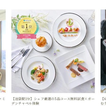
ァミ
【池袋駅1分】シェフ厳選の5品コース無料試食×ガー
【
デンチャペル体験
む