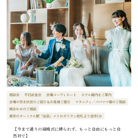
相談会
平日試食会
会場コーディネート
ホテル館内をご案内
会場の空き状況のご紹介＆お見積ご提示
マタニティ／パパママ婚のご相談
顔合わせのご相談
東京のターミナル駅「池袋」メトロポリタン改札より徒歩1分
【今まで通りの結婚式に縛られず、もっと自由にもっと自
然対で】