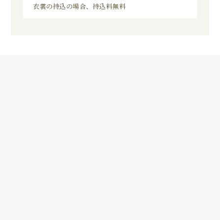
衣裳の持込の場合、持込料無料
8
01