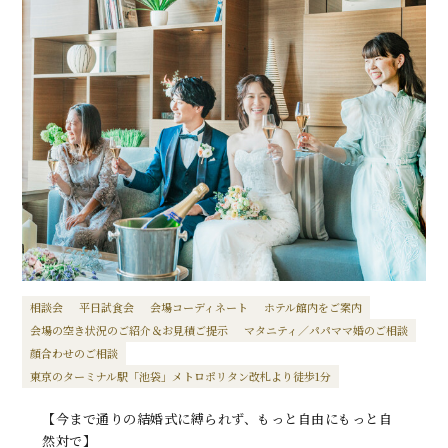
相談会
平日試食会
会場コーディネート
ホテル館内をご案内
会場の空き状況のご紹介＆お見積ご提示
マタニティ／パパママ婚のご相談
顔合わせのご相談
東京のターミナル駅「池袋」メトロポリタン改札より徒歩1分
【今まで通りの結婚式に縛られず、もっと自由にもっと自
然対で】