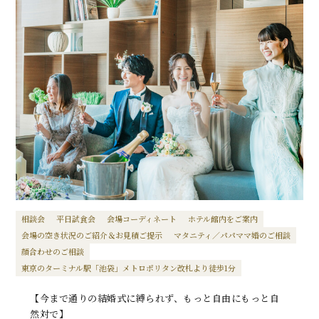
相談会
平日試食会
会場コーディネート
ホテル館内をご案内
会場の空き状況のご紹介＆お見積ご提示
マタニティ／パパママ婚のご相談
顔合わせのご相談
東京のターミナル駅「池袋」メトロポリタン改札より徒歩1分
【今まで通りの結婚式に縛られず、もっと自由にもっと自
然対で】