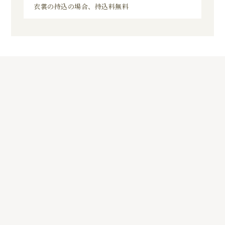
衣裳の持込の場合、持込料無料
8
01