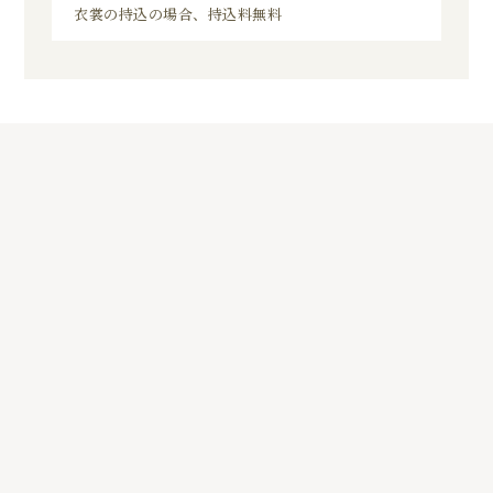
衣裳の持込の場合、持込料無料
8
01