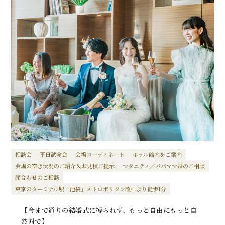
相談会
平日試食会
会場コーディネート
ホテル館内をご案内
会場の空き状況のご紹介＆お見積ご提示
マタニティ／パパママ婚のご相談
顔合わせのご相談
東京のターミナル駅「池袋」メトロポリタン改札より徒歩1分
【今まで通りの結婚式に縛られず、もっと自由にもっと自
然対で】