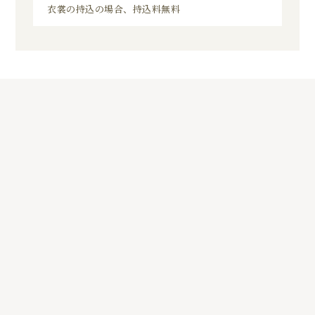
衣裳の持込の場合、持込料無料
8
01