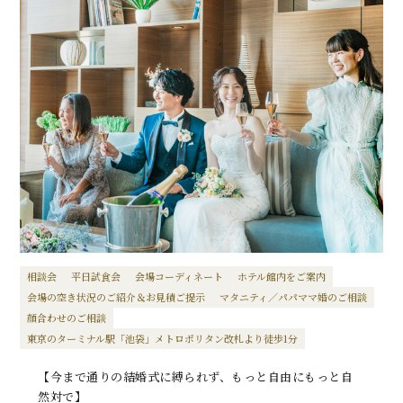
相談会
平日試食会
会場コーディネート
ホテル館内をご案内
会場の空き状況のご紹介＆お見積ご提示
マタニティ／パパママ婚のご相談
顔合わせのご相談
東京のターミナル駅「池袋」メトロポリタン改札より徒歩1分
【今まで通りの結婚式に縛られず、もっと自由にもっと自
然対で】