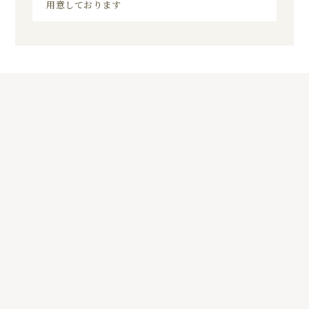
用意しております
5
01