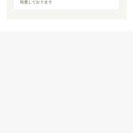
用意しております
5
01