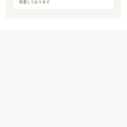
用意しております
5
01