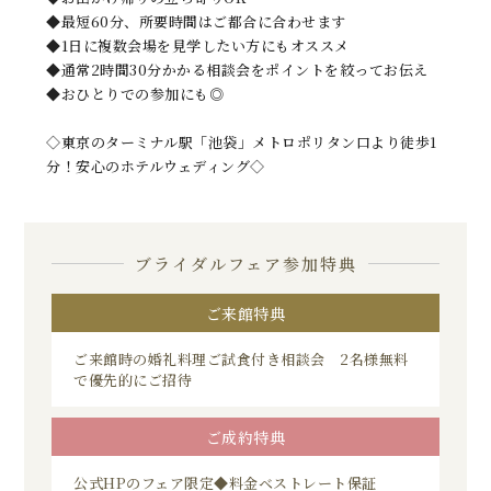
◆最短60分、所要時間はご都合に合わせます
◆1日に複数会場を見学したい方にもオススメ
◆通常2時間30分かかる相談会をポイントを絞ってお伝え
◆おひとりでの参加にも◎
◇東京のターミナル駅「池袋」メトロポリタン口より徒歩1
分！安心のホテルウェディング◇
ブライダルフェア参加特典
ご来館特典
ご来館時の婚礼料理ご試食付き相談会 2名様無料
で優先的にご招待
ご成約特典
公式HPのフェア限定◆料金ベストレート保証