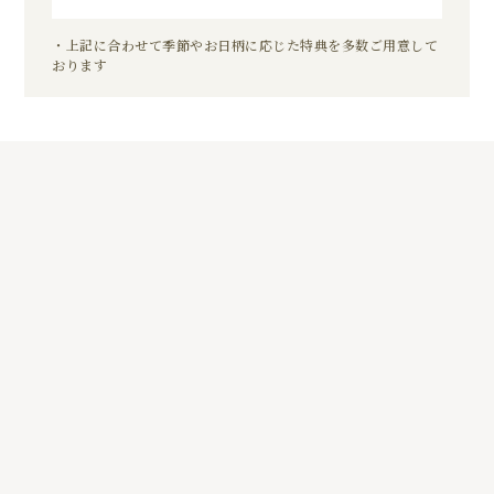
・上記に合わせて季節やお日柄に応じた特典を多数ご用意して
おります
5
01