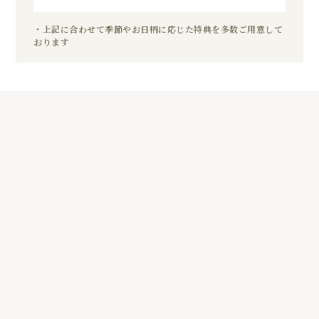
・上記に合わせて季節やお日柄に応じた特典を多数ご用意して
おります
5
01