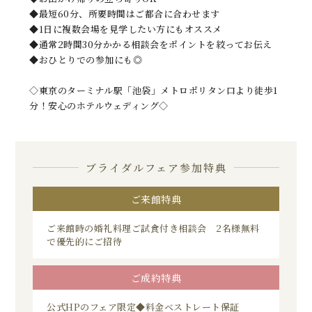
◆最短60分、所要時間はご都合に合わせます
◆1日に複数会場を見学したい方にもオススメ
◆通常2時間30分かかる相談会をポイントを絞ってお伝え
◆おひとりでの参加にも◎
◇東京のターミナル駅「池袋」メトロポリタン口より徒歩1
分！安心のホテルウェディング◇
ブライダルフェア参加特典
ご来館特典
ご来館時の婚礼料理ご試食付き相談会 2名様無料
で優先的にご招待
ご成約特典
公式HPのフェア限定◆料金ベストレート保証