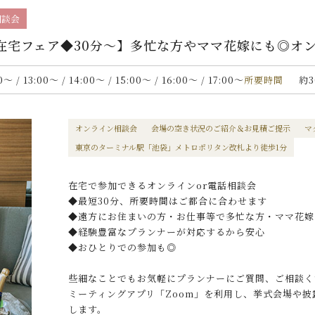
相談会
在宅フェア◆30分〜】多忙な方やママ花嫁にも◎オ
00〜 / 13:00〜 / 14:00〜 / 15:00〜 / 16:00〜 / 17:00〜
所要時間
約3
オンライン相談会
会場の空き状況のご紹介＆お見積ご提示
マ
東京のターミナル駅「池袋」メトロポリタン改札より徒歩1分
在宅で参加できるオンラインor電話相談会
◆最短30分、所要時間はご都合に合わせます
◆遠方にお住まいの方・お仕事等で多忙な方・ママ花嫁
◆経験豊富なプランナーが対応するから安心
◆おひとりでの参加も◎
些細なことでもお気軽にプランナーにご質問、ご相談く
ミーティングアプリ「Zoom」を利用し、挙式会場や
します。