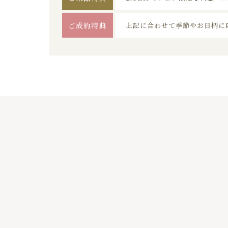
ご成約特典
上記に合わせて季節やお日柄に
01
02