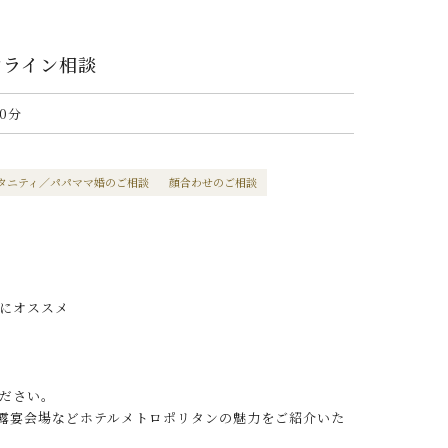
ンライン相談
0分
タニティ／パパママ婚のご相談
顔合わせのご相談
にオススメ
ださい。
披露宴会場などホテルメトロポリタンの魅力をご紹介いた