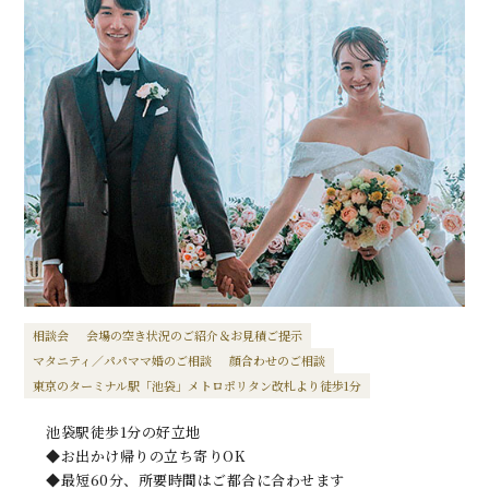
相談会
会場の空き状況のご紹介＆お見積ご提示
マタニティ／パパママ婚のご相談
顔合わせのご相談
東京のターミナル駅「池袋」メトロポリタン改札より徒歩1分
池袋駅徒歩1分の好立地
◆お出かけ帰りの立ち寄りOK
◆最短60分、所要時間はご都合に合わせます