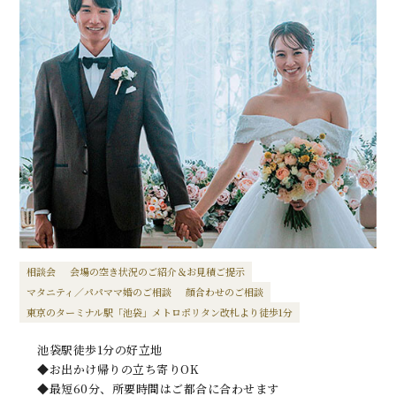
相談会
会場の空き状況のご紹介＆お見積ご提示
マタニティ／パパママ婚のご相談
顔合わせのご相談
東京のターミナル駅「池袋」メトロポリタン改札より徒歩1分
池袋駅徒歩1分の好立地
◆お出かけ帰りの立ち寄りOK
◆最短60分、所要時間はご都合に合わせます