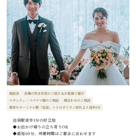
相談会
会場の空き状況のご紹介＆お見積ご提示
マタニティ／パパママ婚のご相談
顔合わせのご相談
東京のターミナル駅「池袋」メトロポリタン改札より徒歩1分
池袋駅徒歩1分の好立地
◆お出かけ帰りの立ち寄りOK
◆最短60分、所要時間はご都合に合わせます