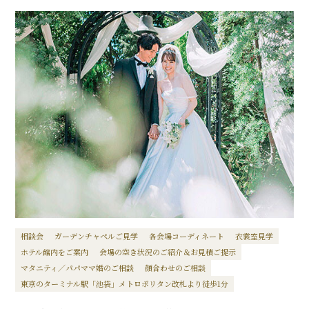
相談会
ガーデンチャペルご見学
各会場コーディネート
衣裳室見学
ホテル館内をご案内
会場の空き状況のご紹介＆お見積ご提示
マタニティ／パパママ婚のご相談
顔合わせのご相談
東京のターミナル駅「池袋」メトロポリタン改札より徒歩1分