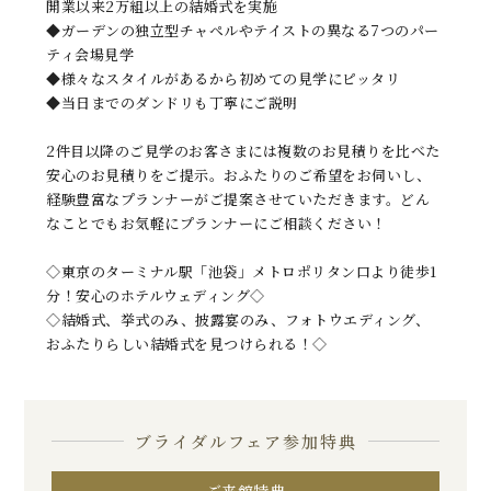
開業以来2万組以上の結婚式を実施
◆ガーデンの独立型チャペルやテイストの異なる7つのパー
ティ会場見学
◆様々なスタイルがあるから初めての見学にピッタリ
◆当日までのダンドリも丁寧にご説明
2件目以降のご見学のお客さまには複数のお見積りを比べた
安心のお見積りをご提示。おふたりのご希望をお伺いし、
経験豊富なプランナーがご提案させていただきます。どん
なことでもお気軽にプランナーにご相談ください！
◇東京のターミナル駅「池袋」メトロポリタン口より徒歩1
分！安心のホテルウェディング◇
◇結婚式、挙式のみ、披露宴のみ、フォトウエディング、
おふたりらしい結婚式を見つけられる！◇
ブライダルフェア参加特典
ご来館特典