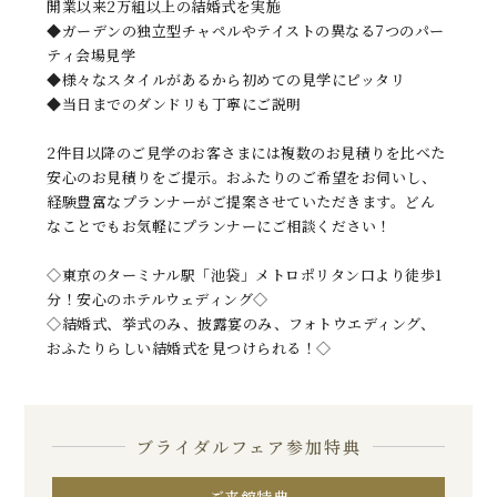
開業以来2万組以上の結婚式を実施
◆ガーデンの独立型チャペルやテイストの異なる7つのパー
ティ会場見学
◆様々なスタイルがあるから初めての見学にピッタリ
◆当日までのダンドリも丁寧にご説明
2件目以降のご見学のお客さまには複数のお見積りを比べた
安心のお見積りをご提示。おふたりのご希望をお伺いし、
経験豊富なプランナーがご提案させていただきます。どん
なことでもお気軽にプランナーにご相談ください！
◇東京のターミナル駅「池袋」メトロポリタン口より徒歩1
分！安心のホテルウェディング◇
◇結婚式、挙式のみ、披露宴のみ、フォトウエディング、
おふたりらしい結婚式を見つけられる！◇
ブライダルフェア参加特典
ご来館特典