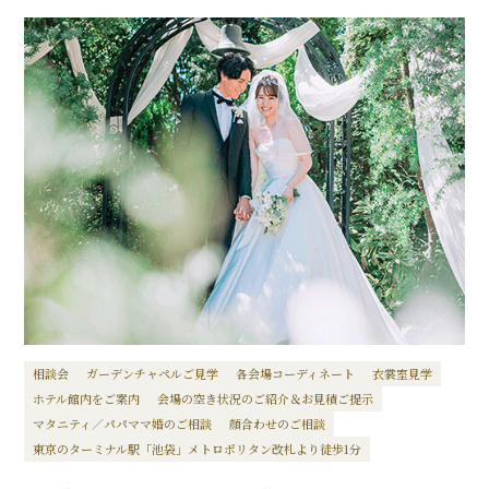
相談会
ガーデンチャペルご見学
各会場コーディネート
衣裳室見学
ホテル館内をご案内
会場の空き状況のご紹介＆お見積ご提示
マタニティ／パパママ婚のご相談
顔合わせのご相談
東京のターミナル駅「池袋」メトロポリタン改札より徒歩1分