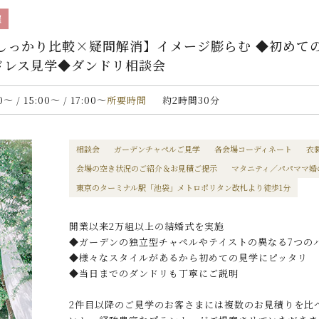
催
しっかり比較×疑問解消】イメージ膨らむ ◆初めて
ドレス見学◆ダンドリ相談会
00〜 / 15:00〜 / 17:00〜
所要時間
約2時間30分
相談会
ガーデンチャペルご見学
各会場コーディネート
衣
会場の空き状況のご紹介＆お見積ご提示
マタニティ／パパママ婚
東京のターミナル駅「池袋」メトロポリタン改札より徒歩1分
開業以来2万組以上の結婚式を実施
◆ガーデンの独立型チャペルやテイストの異なる7つの
◆様々なスタイルがあるから初めての見学にピッタリ
◆当日までのダンドリも丁寧にご説明
2件目以降のご見学のお客さまには複数のお見積りを比