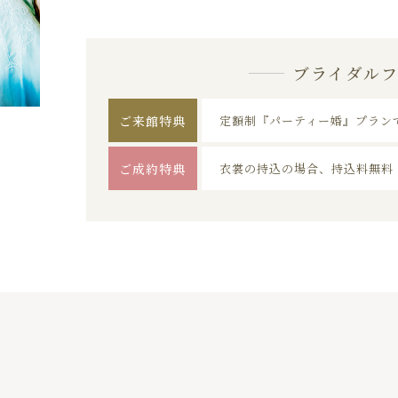
ブライダル
ご来館特典
定額制『パーティー婚』プラン
ご成約特典
衣裳の持込の場合、持込料無料