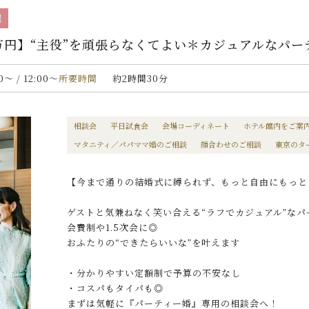
催
0万円】“主役”を頑張らなくてよい＊カジュアルなパ
00〜 / 12:00〜
所要時間
約2時間30分
相談会
平日試食会
会場コーディネート
ホテル館内をご案
マタニティ／パパママ婚のご相談
顔合わせのご相談
東京のタ
【今まで通りの結婚式に縛られず、もっと自由にもっと
ゲストと気兼ねなく笑い合える“ラフでカジュアル”なパ
会費制や1.5次会に◎
おふたりの“できたらいいな”を叶えます
・分かりやすい定額制で予算の不安なし
・コスパもタイパも◎
まずは気軽に『パーティー婚』専用の相談会へ！