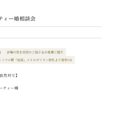
ーティー婚相談会
内
会場の空き状況のご紹介＆お見積ご提示
ーミナル駅「池袋」メトロポリタン改札より徒歩1分
自然対で】
ーティー婚