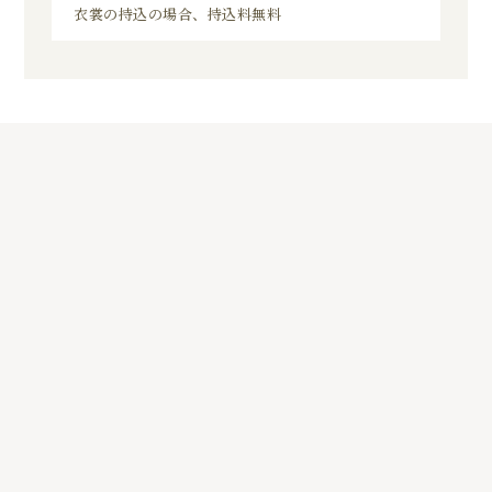
衣裳の持込の場合、持込料無料
8
01