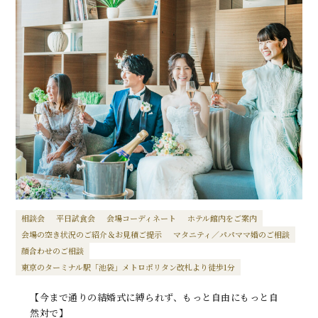
相談会
平日試食会
会場コーディネート
ホテル館内をご案内
会場の空き状況のご紹介＆お見積ご提示
マタニティ／パパママ婚のご相談
顔合わせのご相談
東京のターミナル駅「池袋」メトロポリタン改札より徒歩1分
【今まで通りの結婚式に縛られず、もっと自由にもっと自
然対で】