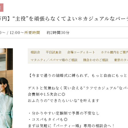
催
0万円】“主役”を頑張らなくてよい＊カジュアルなパ
00〜 / 12:00〜
所要時間
約2時間30分
相談会
平日試食会
会場コーディネート
ホテル館内をご案
マタニティ／パパママ婚のご相談
顔合わせのご相談
東京のタ
【今まで通りの結婚式に縛られず、もっと自由にもっと
ゲストと気兼ねなく笑い合える“ラフでカジュアル”なパ
会費制や1.5次会に◎
おふたりの“できたらいいな”を叶えます
・分かりやすい定額制で予算の不安なし
・コスパもタイパも◎
まずは気軽に『パーティー婚』専用の相談会へ！