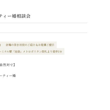
ーティー婚相談会
内
会場の空き状況のご紹介＆お見積ご提示
ーミナル駅「池袋」メトロポリタン改札より徒歩1分
自然対で】
ーティー婚