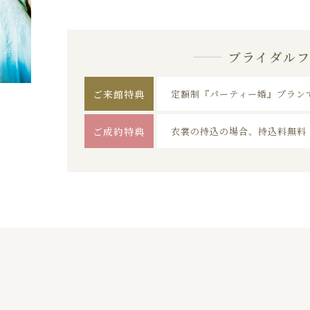
ブライダル
ご来館特典
定額制『パーティー婚』プラン
ご成約特典
衣裳の持込の場合、持込料無料