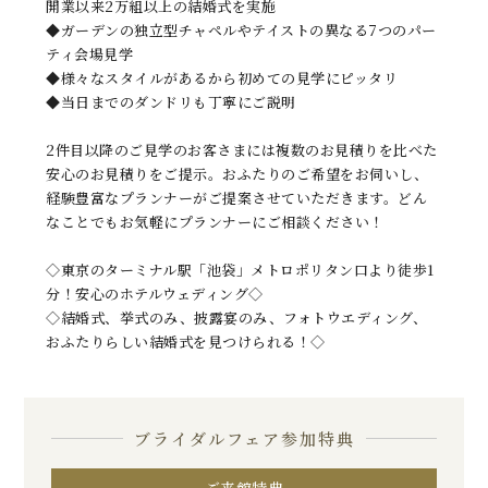
開業以来2万組以上の結婚式を実施
◆ガーデンの独立型チャペルやテイストの異なる7つのパー
ティ会場見学
◆様々なスタイルがあるから初めての見学にピッタリ
◆当日までのダンドリも丁寧にご説明
2件目以降のご見学のお客さまには複数のお見積りを比べた
安心のお見積りをご提示。おふたりのご希望をお伺いし、
経験豊富なプランナーがご提案させていただきます。どん
なことでもお気軽にプランナーにご相談ください！
◇東京のターミナル駅「池袋」メトロポリタン口より徒歩1
分！安心のホテルウェディング◇
◇結婚式、挙式のみ、披露宴のみ、フォトウエディング、
おふたりらしい結婚式を見つけられる！◇
ブライダルフェア参加特典
ご来館特典