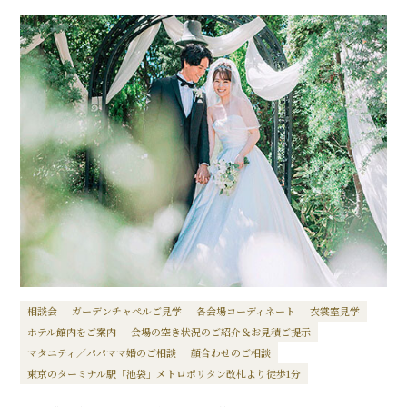
相談会
ガーデンチャペルご見学
各会場コーディネート
衣裳室見学
ホテル館内をご案内
会場の空き状況のご紹介＆お見積ご提示
マタニティ／パパママ婚のご相談
顔合わせのご相談
東京のターミナル駅「池袋」メトロポリタン改札より徒歩1分