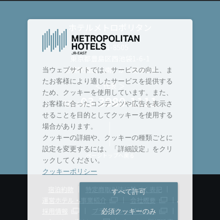
ホテルメトロポリタン
〒171-8505
東京都豊島区西池袋1-6-1
池袋駅西口（南）から徒歩3分
当ウェブサイトでは、サービスの向上、ま
たお客様により適したサービスを提供する
＜ 代表 ＞
ため、クッキーを使用しています。また、
03-3980-1111
TEL :
お客様に合ったコンテンツや広告を表示さ
せることを目的としてクッキーを使用する
場合があります。
クッキーの詳細や、クッキーの種類ごとに
設定を変更するには、「詳細設定」をクリ
ページトップへ戻る
ックしてください。
クッキーポリシー
宿泊約款
特定商取引法に基づく表記
すべて許可
運営ホテル・事業紹介
会社概要
採用情報
プライバシーポリシー
必須クッキーのみ