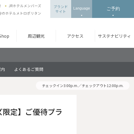
録
JRホテルメンバーズ
ブランド
ご予約
Language
サイト
3分のホテルメトロポリタン
 Shop
周辺観光
アクセス
サステナビリティ
案内
よくあるご質問
チェックイン3:00p.m.／チェックアウト12:00p.m.
ズ限定】ご優待プラ