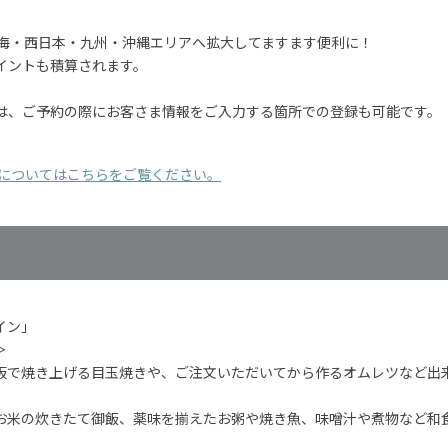
東海・西日本・九州・沖縄エリアへ拡大してますます便利に！
イントも積算されます。
は、ご予約の際にお客さま情報をご入力する箇所での登録も可能です。
細についてはこちらをご覧ください。
イン」
＞
板で焼き上げる目玉焼きや、ご注文いただいてから作るオムレツなど出
お米の炊きたて御飯、薬味を揃えたお粥や焼き魚、味噌汁や煮物など和