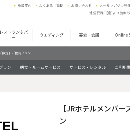
施設案内
よくあるご質問
お問い合わせ
メールマガジン登
池袋駅西口(南)より徒歩
レストラン＆バ
ウエディング
宴会・会議
Online
ー
ーズ限定】ご優待プラン
プラン
朝食・ルームサービス
サービス・レンタル
ご利用
【JRホテルメンバー
ン