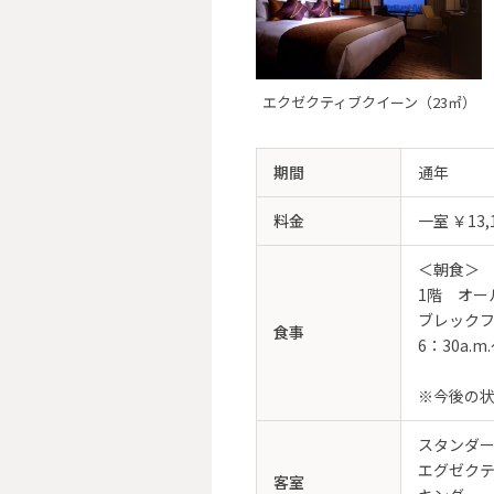
エクゼクティブクイーン（23㎡）
期間
通年
料金
一室 ￥13,
＜朝食＞
1階 オー
ブレック
食事
6：30a.m
※今後の
スタンダ
エグゼク
客室