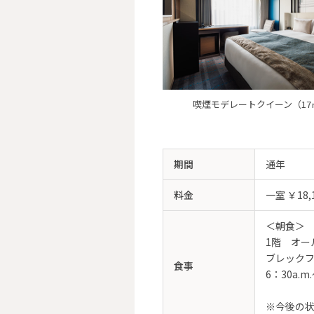
喫煙モデレートクイーン（17
期間
通年
料金
一室 ￥18,
＜朝食＞
1階 オー
ブレック
食事
6：30a.m
※今後の