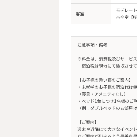
モデレー
客室
※全室【
注意事項・備考
※料金は、消費税及びサービ
宿泊税は現地にて徴収させて
【お子様の添い寝のご案内】
・未就学のお子様の宿泊代は
（寝具・アメニティなし）
・ベッド1台につき1名様のご
（例：ダブルベッドのお部屋は
【ご案内】
週末や近隣にて大きなイベント
なご案内が出来るよう最善を