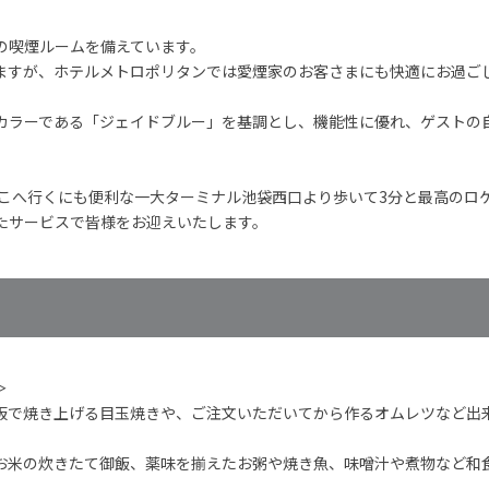
の喫煙ルームを備えています。
ますが、ホテルメトロポリタンでは愛煙家のお客さまにも快適にお過ご
カラーである「ジェイドブルー」を基調とし、機能性に優れ、ゲストの
どこへ行くにも便利な一大ターミナル池袋西口より歩いて3分と最高のロ
たサービスで皆様をお迎えいたします。
＞
板で焼き上げる目玉焼きや、ご注文いただいてから作るオムレツなど出
お米の炊きたて御飯、薬味を揃えたお粥や焼き魚、味噌汁や煮物など和