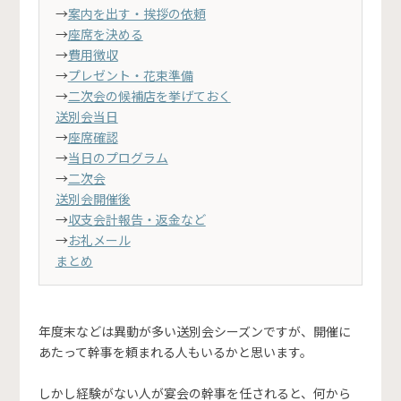
→
案内を出す・挨拶の依頼
→
座席を決める
→
費用徴収
→
プレゼント・花束準備
→
二次会の候補店を挙げておく
送別会当日
→
座席確認
→
当日のプログラム
→
二次会
送別会開催後
→
収支会計報告・返金など
→
お礼メール
まとめ
年度末などは異動が多い送別会シーズンですが、開催に
あたって幹事を頼まれる人もいるかと思います。
しかし経験がない人が宴会の幹事を任されると、何から