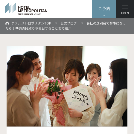
ご予約
OPEN
ホテルメトロポリタンTOP
公式ブログ
会社の送別会で幹事になっ
たら？準備の段取りや翌日することまで紹介