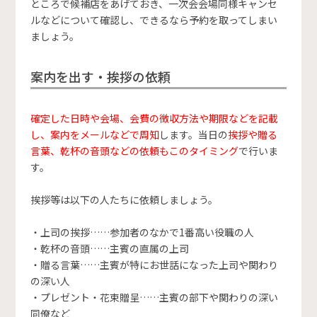
ところで候補店をあげておき、一次会会場同様キャンセ
ルなどについて確認し、できるなら予約を取ってしまい
ましょう。
案内を出す・挨拶の依頼
確定した日時や会場、会費の徴収方法や期限などを記載
し、案内をメールなどで周知
します。当日の
挨拶や贈る
言葉、乾杯の音頭などの依頼もこのタイミング
で行いま
す。
挨拶等は以下の人たちに依頼しましょう。
・上司の挨拶……参加者のなかで1番高い役職の人
・乾杯の音頭……主賓の直属の上司
・贈る言葉……主賓が特にお世話になった上司や関わり
の深い人
・プレゼント・花束贈呈……主賓の部下や関わりの深い
同僚など