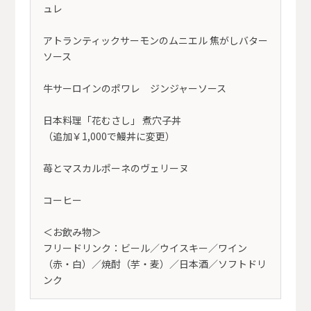
ュレ
アトランティックサーモンのムニエル 焦がしバター
ソース
牛サーロインのポワレ ジンジャーソース
日本料理「花むさし」 煮穴子丼
（追加￥1,000で鰻丼に変更）
苺とマスカルポーネのヴェリーヌ
コーヒー
＜お飲み物＞
フリードリンク：ビール／ウイスキー／ワイン
（赤・白）／焼酎（芋・麦）／日本酒／ソフトドリ
ンク