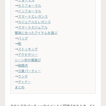
→
フォーマル
→
セミフォーマル
→
インフォーマル
→
スマートエレガンス
→
カジュアルエレガンス
→
スマートカジュアル
服装に合ったアイテムを選ぶ
→
バッグ
→
靴
→
ストッキング
→
アクセサリー
シーン別の服選び
→
結婚式
→
立食パーティー
→
ランチ
→
ディナー
まとめ
ホテルでのパーティーやイベントに招待されたとき、どん