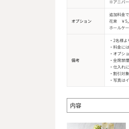
※アニバ
追加料金
オプション
花束 ￥5,
ホールケー
・2名様よ
・料金に
・オプシ
備考
・全席禁
・仕入れ
・割引対
・写真は
内容