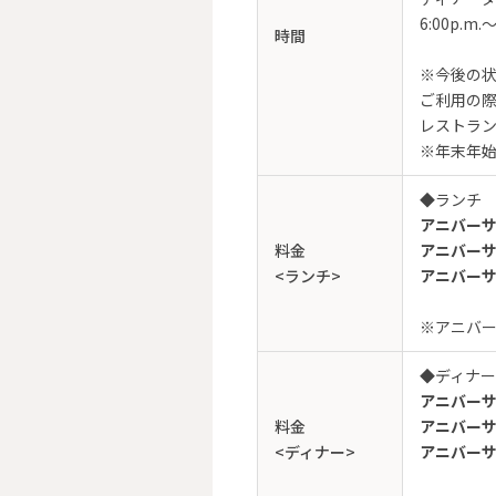
6:00p.m.～
時間
※今後の
ご利用の
レストラ
※年末年
◆ランチ
アニバーサリ
料金
アニバーサリ
<ランチ>
アニバーサリ
※アニバ
◆ディナー
アニバーサ
料金
アニバーサ
<ディナー>
アニバーサリ