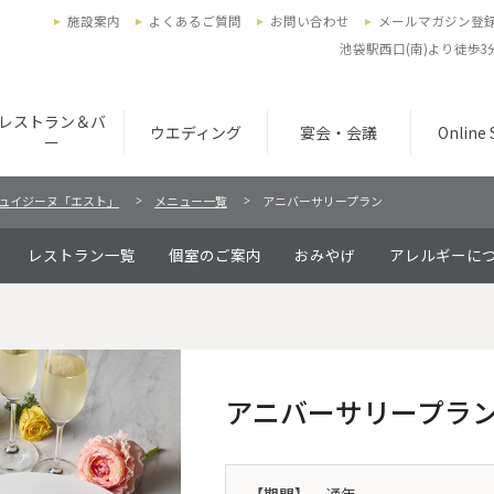
施設案内
よくあるご質問
お問い合わせ
メールマガジン登
池袋駅西口(南)より徒歩
レストラン＆バ
ウエディング
宴会・会議
Online
ー
ュイジーヌ「エスト」
メニュー一覧
アニバーサリープラン
レストラン一覧
個室のご案内
おみやげ
アレルギーに
アニバーサリープラ