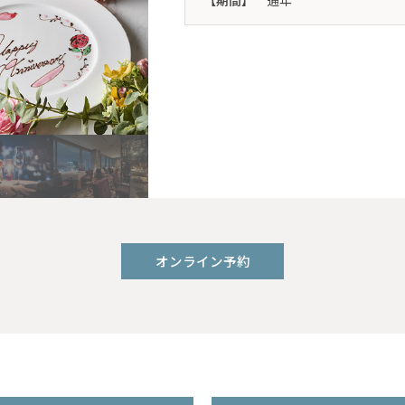
【期間】
通年
オンライン予約