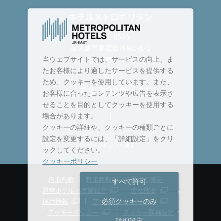
ホテルメトロポリタン
〒171-8505
東京都豊島区西池袋1-6-1
池袋駅西口（南）から徒歩3分
当ウェブサイトでは、サービスの向上、ま
たお客様により適したサービスを提供する
＜ 代表 ＞
ため、クッキーを使用しています。また、
03-3980-1111
TEL :
お客様に合ったコンテンツや広告を表示さ
せることを目的としてクッキーを使用する
場合があります。
クッキーの詳細や、クッキーの種類ごとに
設定を変更するには、「詳細設定」をクリ
ページトップへ戻る
ックしてください。
クッキーポリシー
宿泊約款
特定商取引法に基づく表記
すべて許可
運営ホテル・事業紹介
会社概要
採用情報
プライバシーポリシー
必須クッキーのみ
クッキーポリシー
クッキー詳細設定