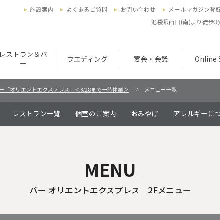
施設案内
よくあるご質問
お問い合わせ
メールマガジン登
池袋駅西口(南)より徒歩
レストラン＆バ
ウエディング
宴会・会議
Online
ー
ー「オリエントエクスプレス」＜8/28まで一時休業＞
メニュー一覧
レストラン一覧
個室のご案内
おみやげ
アレルギーに
MENU
バー オリエントエクスプレス 2Fメニュー