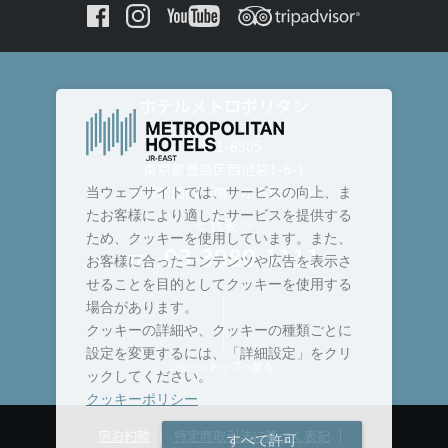
ホテルメトロポリタン
〒171-8505
東京都豊島区西池袋1-6-1
池袋駅西口（南）から徒歩3分
当ウェブサイトでは、サービスの向上、ま
たお客様により適したサービスを提供する
＜ 代表 ＞
ため、クッキーを使用しています。また、
03-3980-1111
TEL :
お客様に合ったコンテンツや広告を表示さ
せることを目的としてクッキーを使用する
場合があります。
クッキーの詳細や、クッキーの種類ごとに
設定を変更するには、「詳細設定」をクリ
ページトップへ戻る
ックしてください。
クッキーポリシー
宿泊約款
特定商取引法に基づく表記
すべて許可